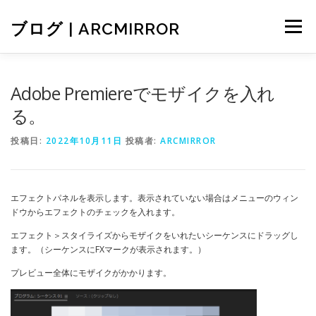
コ
ン
ブログ | ARCMIRROR
メニュー
テ
ン
ツ
へ
ARCMIRRORのホームページ
お問い合わせ
Adobe Premiereでモザイクを入れ
ス
キ
る。
ッ
プ
投稿日:
2022年10月11日
投稿者:
ARCMIRROR
エフェクトパネルを表示します。表示されていない場合はメニューのウィン
ドウからエフェクトのチェックを入れます。
エフェクト＞スタイライズからモザイクをいれたいシーケンスにドラッグし
ます。（シーケンスにFXマークが表示されます。）
プレビュー全体にモザイクがかかります。