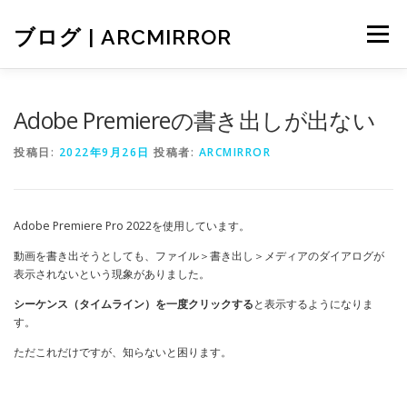
コ
ン
ブログ | ARCMIRROR
メニュー
テ
ン
ツ
へ
ARCMIRRORのホームページ
お問い合わせ
Adobe Premiereの書き出しが出ない
ス
キ
投稿日:
2022年9月26日
投稿者:
ARCMIRROR
ッ
プ
Adobe Premiere Pro 2022を使用しています。
動画を書き出そうとしても、ファイル＞書き出し＞メディアのダイアログが
表示されないという現象がありました。
シーケンス（タイムライン）を一度クリックする
と表示するようになりま
す。
ただこれだけですが、知らないと困ります。